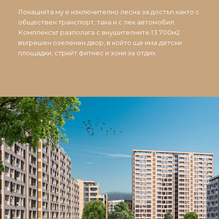
Локацията му е изключително лесна за достъп както с
обществен транспорт, така и с лек автомобил.
Комплексът разполага с внушителните 13 700м2
вътрешен озеленен двор, в който ще има детски
площадки, стрийт фитнес и зони за отдих.