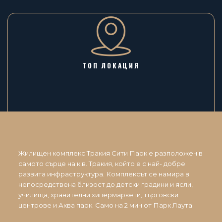
ТОП ЛОКАЦИЯ
Жилищен комплекс Тракия Сити Парк е разположен в
самото сърце на к.в. Тракия, който е с най- добре
развита инфраструктура. Комплексът се намира в
непосредствена близост до детски градини и ясли,
училища, хранителни хипермаркети, търговски
центрове и Аква парк. Само на 2 мин от Парк Лаута.