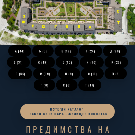
А (44)
Б (5)
В (19)
Г (24)
Д (26)
Е (31)
Ж (19)
З (10)
И (10)
К (26)
Л (56)
М (19)
Н (9)
О (11)
П (6)
Р (6)
С (6)
Т (17)
ИЗТЕГЛИ КАТАЛОГ
ТРАКИЯ СИТИ ПАРК - ЖИЛИЩЕН КОМПЛЕКС
ПРЕДИМСТВА НА