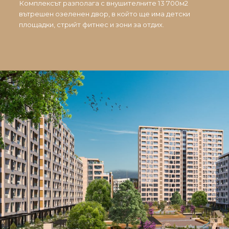
Комплексът разполага с внушителните 13 700м2
вътрешен озеленен двор, в който ще има детски
площадки, стрийт фитнес и зони за отдих.