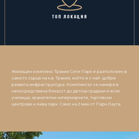
ТОП ЛОКАЦИЯ
Жилищен комплекс Тракия Сити Парк е разположен в
самото сърце на к.в. Тракия, който е с най- добре
развита инфраструктура. Комплексът се намира в
непосредствена близост до детски градини и ясли,
училища, хранителни хипермаркети, търговски
центрове и Аква парк. Само на 2 мин от Парк Лаута.