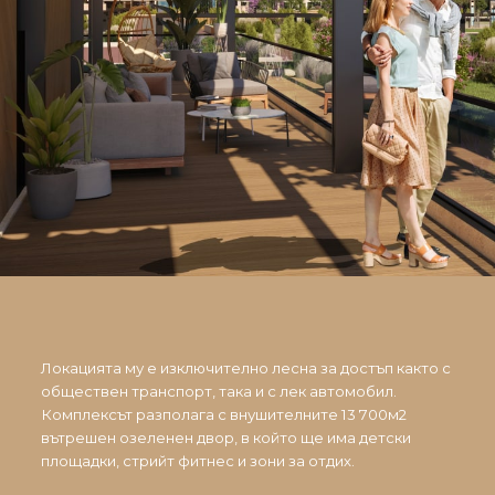
Локацията му е изключително лесна за достъп както с
обществен транспорт, така и с лек автомобил.
Комплексът разполага с внушителните 13 700м2
вътрешен озеленен двор, в който ще има детски
площадки, стрийт фитнес и зони за отдих.