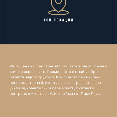
ТОП ЛОКАЦИЯ
Жилищен комплекс Тракия Сити Парк е разположен в
самото сърце на к.в. Тракия, който е с най- добре
развита инфраструктура. Комплексът се намира в
непосредствена близост до детски градини и ясли,
училища, хранителни хипермаркети, търговски
центрове и Аква парк. Само на 2 мин от Парк Лаута.