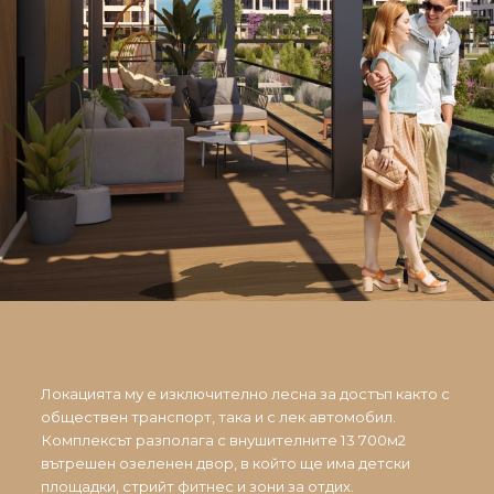
Локацията му е изключително лесна за достъп както с
обществен транспорт, така и с лек автомобил.
Комплексът разполага с внушителните 13 700м2
вътрешен озеленен двор, в който ще има детски
площадки, стрийт фитнес и зони за отдих.