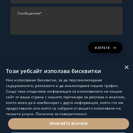
ИЗПРАТИ
×
Този уебсайт използва бисквитки
Ние използваме бисквитки, за да персонализираме
съдържанието, рекламите и да анализираме нашия трафик.
Също така споделяме информация за използването на нашия
сайт от ваша страна с нашите партньори за реклама и анализи,
които може да я комбинират с друга информация, която сте им
Изработка и поддръжка:
ShalomDev.com
предоставили или която са събрали от вашето използване на
техните услуги.
Политика за поверителност
© Hus Estate 2022. All Rights Reserved.
Общи условия за ползване
ПРИЕМЕТЕ ВСИЧКИ
ПОЛИТИКА ЗА ЗАЩИТА НА ЛИЧНИТЕ ДАННИ