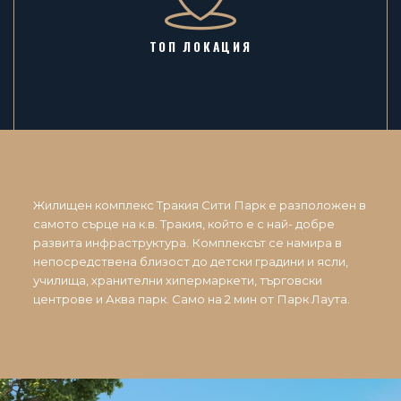
ТОП ЛОКАЦИЯ
Жилищен комплекс Тракия Сити Парк е разположен в
самото сърце на к.в. Тракия, който е с най- добре
развита инфраструктура. Комплексът се намира в
непосредствена близост до детски градини и ясли,
училища, хранителни хипермаркети, търговски
центрове и Аква парк. Само на 2 мин от Парк Лаута.