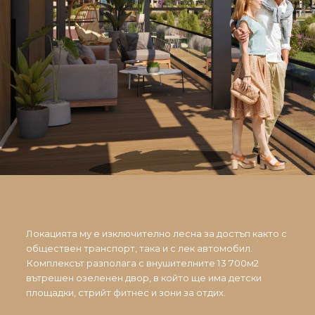
Локацията му е изключително лесна за достъп както с
обществен транспорт, така и с лек автомобил.
Комплексът разполага с внушителните 13 700м2
вътрешен озеленен двор, в който ще има детски
площадки, стрийт фитнес и зони за отдих.