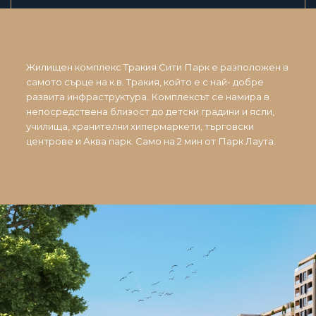
Жилищен комплекс Тракия Сити Парк е разположен в
самото сърце на к.в. Тракия, който е с най- добре
развита инфраструктура. Комплексът се намира в
непосредствена близост до детски градини и ясли,
училища, хранителни хипермаркети, търговски
центрове и Аква парк. Само на 2 мин от Парк Лаута.