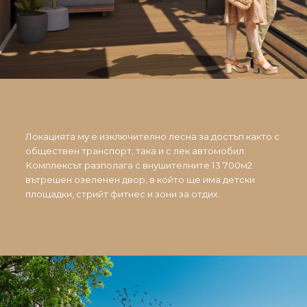
Локацията му е изключително лесна за достъп както с
обществен транспорт, така и с лек автомобил.
Комплексът разполага с внушителните 13 700м2
вътрешен озеленен двор, в който ще има детски
площадки, стрийт фитнес и зони за отдих.