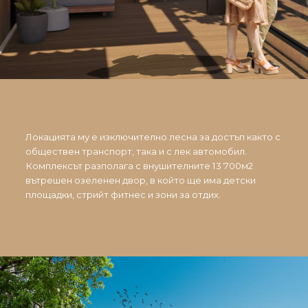
Локацията му е изключително лесна за достъп както с
обществен транспорт, така и с лек автомобил.
Комплексът разполага с внушителните 13 700м2
вътрешен озеленен двор, в който ще има детски
площадки, стрийт фитнес и зони за отдих.