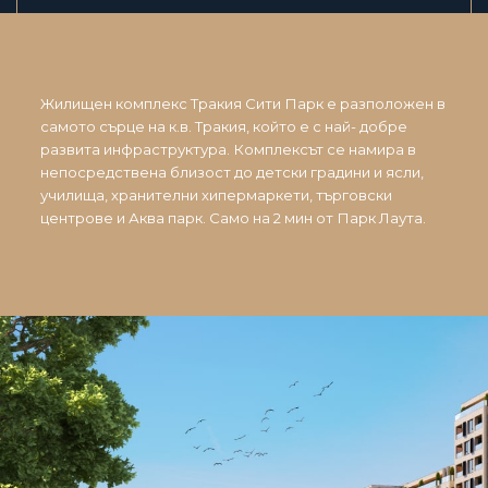
Жилищен комплекс Тракия Сити Парк е разположен в
самото сърце на к.в. Тракия, който е с най- добре
развита инфраструктура. Комплексът се намира в
непосредствена близост до детски градини и ясли,
училища, хранителни хипермаркети, търговски
центрове и Аква парк. Само на 2 мин от Парк Лаута.