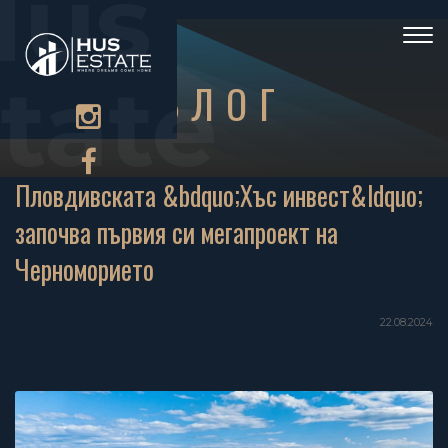
Hus
)
Togg
navi
tate
БЛОГ
Пловдивската &bdquo;Хъс инвест&ldquo;
започва първия си мегапроект на
Черноморието
22.08.2024