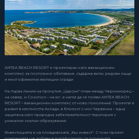
ANTEA BEACH RESORT е проектиран като ваканционен
комплекс за постоянно обитаване, съдържа вили, редови къщи
и многофамилни жилищни сгради
На първа линия на прочутия „Царски“ плаж между Черноморец –
на север, и Созопол – на юг, е напът да се появи ANTEA BEACH
RESORT – ваканционен комплекс от ново поколение. Проектът е
развит в местността Аклади, в близост с нос Червенка – една
защитена като природна забележителност територия с
уникални скални образувания.
Инвестицията е на пловдивската „Хъс инвест“. С този проект
компанията ще добави в портфолиото си поредната