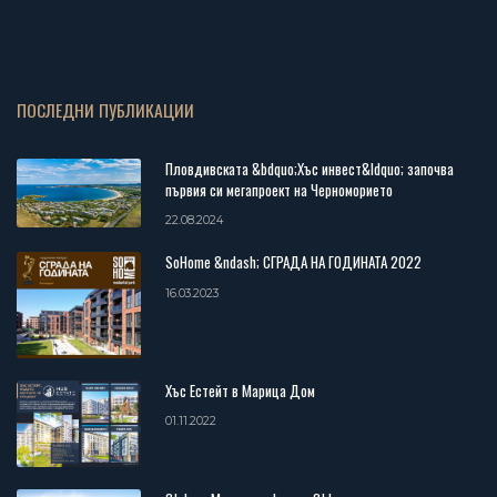
ПОСЛЕДНИ ПУБЛИКАЦИИ
Пловдивската &bdquo;Хъс инвест&ldquo; започва
първия си мегапроект на Черноморието
22.08.2024
SoHome &ndash; СГРАДА НА ГОДИНАТА 2022
16.03.2023
Хъс Естейт в Марица Дом
01.11.2022