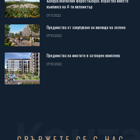
&bdquo;Магнолия форест&ldquo; израства вместо
къмпинга на 4-ти километър
01.11.2022
Предимства от закупуване на жилище на зелено
07.10.2022
Предимства на имотите в затворен комплекс
07.10.2022
Конт
СВЪРЖЕТЕ СЕ С НАС