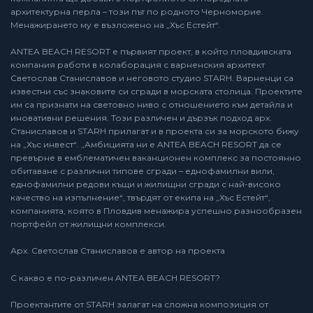
архитектурна перла – този път по родното Черноморие.
Менажирането му е възложено на „Хъс Естейт“.
ANTEA BEACH RESORT е първият проект, в който пловдивската
компания работи в колаборация с варненския архитект
Светослав Станиславов и неговото студио STARH. Варненци са
известни със знаковите си сгради в морската столица. Проектите
им са признати на световно ниво с отношението към детайла и
иновативни решения. Този различен и дързък подход арх.
Станиславов и STARH прилагат и в проекта си за морското бижу
на „Хъс инвест“. „Амбицията ни е ANTEA BEACH RESORT да се
превърне в емблематичен ваканционен комплекс за постоянно
обитаване с различни типове сгради – еднофамилни вили,
еднофамилни редови къщи и жилищни сгради с най-високо
качество на изпълнение“, твърдят от екипа на „Хъс Естейт“,
компанията, която в Пловдив менажира успешно разнообразен
портфейл от жилищни комплекси.
Арх. Светослав Станиславов е автор на проекта
С какво е по-различен ANTEA BEACH RESORT?
Проектантите от STARH залагат на сложна композиция от