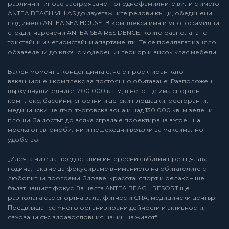
различни типове застрояване – от еднофамилните вили с името
ANTEA BEACH VILLAS до двуетажните редови къщи, обединени
под името ANTEA SEA HOUSE. В комплекса има и многофамилни
сгради, наречени ANTEA SEA RESIDENCE, които разполагат с
тристайни и четиристайни апартаменти. Те се предлагат изцяло
обзаведени до ключ с модерен интериор и висок клас мебели.
Важен момент в концепцията е, че е проектиран като
ваканционен комплекс за постоянно обитаване. Разположен
върху внушителните 200 000 кв. м, в него ще има спортен
комплекс, басейни, спортни и детски площадки, ресторанти,
медицински център, търговска зона и над 130 000 кв. м зелени
площи. За достъп до всяка сграда е проектирана вътрешна
мрежа от автомобилни и пешеходни връзки за максимално
удобство.
„Идеята ни е да предоставим интересни събития през цялата
година, така че да фокусираме вниманието на обитателите с
любопитни програми. Здраве, красота, спорт и релакс – ще
бъдат нашият фокус. За целта ANTEA BEACH RESORT ще
разполага със спортна зала, фитнес и СПА, медицински център.
Предвиждат се много организирани дейности и активности,
свързани със здравословния начин на живот“.