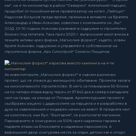
кът“, на 4-ти километър в район "Северен". Апетитният парцел,
придобит от покойния вече приватизатор на хотел „Лайпциг“
Радослав Бозуков преди време, премина в активите на братята
Александър и Иван Асенови, известни с компанията си „Хъс“
ООД. От 10 години Асенови развиват в съдружие и строителен
бизнес под тепетата. Така през 2020 г. въпросният имот влиза в
техните активи чрез фирма „Магнолия форест“, където, освен
братя Асенови, съдружник и управител е собственикът на
строителна фирма „Арх Ситистрой“ Симеон Пищалов.
За инвеститорите „Магнолия форест" е съвсем различен
проект, що се отнася до жилищното обитаване. Проектът залага
на нискоетажното строителство. В него са планирани 50 блока
на по четири етажа върху терен от 37.642 дка в северозападната
част на града, на изхода от Пловдив. Архитектурният проект е
съобразен изцяло с даденостите на парцела и е разработен в
духа на съвременния и модерен начин на живот. В предната част
на комплекса, към бул. "България", се разполагат магазини.
Паркирането е осигурено на 100% чрез надземни гаражи в
първите етажи на блоковете и надземни паркоместа. А
вътрешният двор осигурява места за отдих, детски кът и спорт,