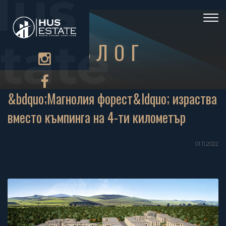
Hus
)
Togg
navi
tate
БЛОГ
&bdquo;Магнолия форест&ldquo; израства
вместо къмпинга на 4-ти километър
01.11.2022