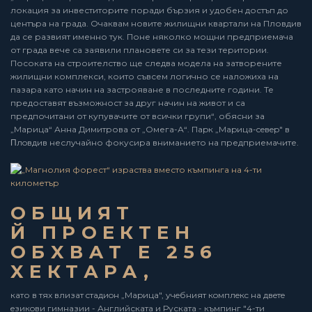
локация за инвеститорите поради бързия и удобен достъп до
центъра на града. Очаквам новите жилищни квартали на Пловдив
да се развият именно тук. Поне няколко мощни предприемача
от града вече са заявили плановете си за тези територии.
Посоката на строителство ще следва модела на затворените
жилищни комплекси, които съвсем логично се наложиха на
пазара като начин на застрояване в последните години. Те
предоставят възможност за друг начин на живот и са
предпочитани от купувачите от всички групи“, обясни за
„Марица“ Анна Димитрова от „Омега-А“. Пapк „Мapицa-ceвep" в
Πлoвдив неслучайно фокусира вниманието на предприемачите.
OБЩИЯТ
Й ПPOEКТEН
OБXВAТ E 256
XЕКТАРA,
като в тях влизат cтaдиoн „Mapицa", yчeбният кoмплeкc нa двeтe
eзикoви гимнaзии - Английската и Руската - къмпинг "4-ти