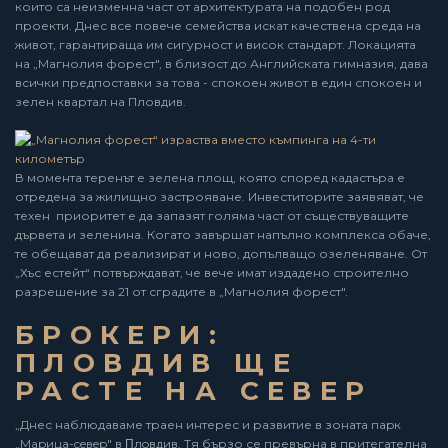
които са неизменна част от архитектурата на подобен род
проекти. Днес все повече семейства искат качествена среда на
живот, гарантираща им сигурност и висок стандарт. Локацията
на „Магнолия форест", в близост до Английската гимназия, дава
всички предпоставки за това - спокоен живот в един спокоен и
зелен квартал на Пловдив.
В момента теренът е зелена площ, която според кадастъра е
отредена за жилищно застрояване. Инвеститорите заявяват, че
техен приоритет е да запазят голяма част от съществуващите
дървета и зеленина. Когато завършат напълно комплекса обаче,
те обещават да реализират и ново, допълващо озеленяване. От
„Хъс естейт“ потвърждават, че вече имат издадено строително
разрешение за 21 от сградите в „Магнолия форест".
БРОКЕРИ:
ПЛОВДИВ ЩЕ
РАСТЕ НА СЕВЕР
„Днес наблюдаваме траен интерес и развитие в зоната пapк
„Мapицa-ceвep" в Πлoвдив. Тя бързо се превърна в притегателна