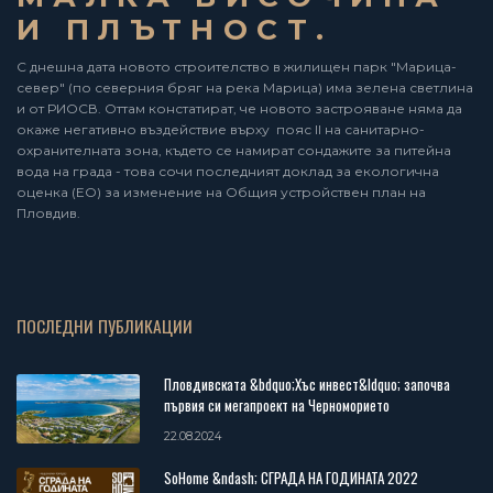
И ПЛЪТНОСТ.
С днешна дата новото строителство в жилищен парк "Марица-
север" (по северния бряг на река Марица) има зелена светлина
и от РИОСВ. Оттам констатират, че новото застрояване няма да
окаже негативно въздействие върху пояс II на санитарно-
охранителната зона, където се намират сондажите за питейна
вода на града - това сочи последният доклад за екологична
оценка (ЕО) за изменение на Общия устройствен план на
Пловдив.
ПОСЛЕДНИ ПУБЛИКАЦИИ
Пловдивската &bdquo;Хъс инвест&ldquo; започва
първия си мегапроект на Черноморието
22.08.2024
SoHome &ndash; СГРАДА НА ГОДИНАТА 2022