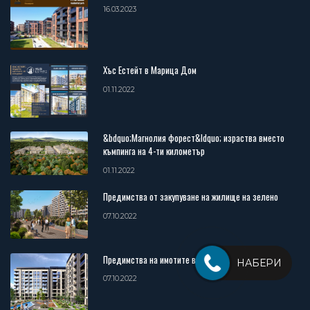
16.03.2023
Хъс Естейт в Марица Дом
01.11.2022
&bdquo;Магнолия форест&ldquo; израства вместо
къмпинга на 4-ти километър
01.11.2022
Предимства от закупуване на жилище на зелено
07.10.2022
Предимства на имотите в затворен комплекс
НАБЕРИ
07.10.2022