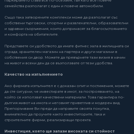
паркирането става все по-осезаем, тъй като все повече
семейства разполагат с един и повече автомобили.
Също така затворените комплекси може да разполагат със
собствени търговски, спортни и развлекателни, образователни
и здравни съоръжения, които допринасят за благосъстоянието
и комфорта на обитателите.
Представете си удобството да имате фитнес зала в жилищната си
сграда, хранителен магазин на партера и други магазини в
собствения си двор. Можете да превърнете тази визия в начин
на живот и всеки ден да се възползвате от тези удобства.
Качество на изпълнението
Ако фирмата изпълнител е с доказан опит и постижения, можете
да сте сигурни, че инвестирате в имот, за построяването, на
който се използват качествени материали. Това гарантира по-
дългия живот на имота и неговият приветлив и модерен вид.
Препоръчваме Ви преди да направите своята покупка,
внимателно да проучите както инвеститорите, така и
строителните фирми, реализиращи проекта.
Инвестиция, която ще запази високата си стойност