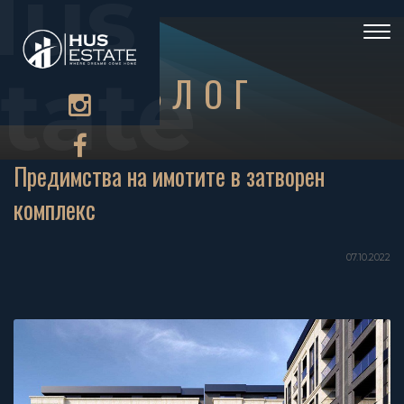
Hus
)
Togg
navi
tate
БЛОГ
Предимства на имотите в затворен
комплекс
07.10.2022