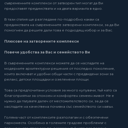
съвременните комплекси от затворен тип могат да Ви
предоставят предимствата и на двата варианта в едно.
В тази статия ще разгледаме по-подробно какви са
предимствата на съвременните затворени комплекси, за да Ви
помогнем да решите дали това е подходящ избор и за Вас.
Плюсове на затворените комплекси
Повече удобства за Вас и семейството Ви
В съвременните комплекси можете да се насладите на
модерните архитектурни решения от последно поколение,
които включват и удобни общи части с предвидени зони за
релакс, детски площадки и озеленени площи.
Това са предпочитани условия за много купувачи, тъй като са
благоприятни за спокоен и комфортен семеен живот. Не е
нужно да пътувате далеч от местожителството си, за да се
насладите на качествена почивка със семейството си навън.
Голяма част от комплексите разполагам и с обезпечени
паркоместа. Особено в големите градове проблемът с