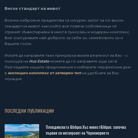
Висок стандарт на живот
Всички изброени предимства са сигурен залог за по-висок
стандарт на живот, към който все повече собственици се
стремят. Инвестирайки в имот в луксозен и модерен комплекс,
Вие осигурявате най-доброто за себе си, семейството си и
Вашите гости.
Искате да направите тази прекрасна визия реалност за Вас - с
помощта на
Hus Estate
можете да го направите още сега!
Разгледайте нашите предложения и изберете перфектния дом
в
жилищен комплекс от затворен тип
на удобната за Вас
локация.
ПОСЛЕДНИ ПУБЛИКАЦИИ
Пловдивската &bdquo;Хъс инвест&ldquo; започва
първия си мегапроект на Черноморието