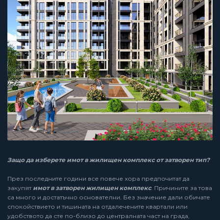
Защо да изберете имот в жилищен комплекс от затворен тип?
През последните години все повече хора предпочитат да
закупят
имот в затворен жилищен комплекс
. Причините за това
са много и достатъчно основателни. Без значение дали обичате
спокойствието и тишината на отдалечените квартали или
удобството да сте по-близо до централната част на града,