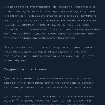
Ако изберете имот в стандартен панелен блок, това може на
пръв поглед да изглежда по-изгодно, но не и в дългосрочен
план. В случай, че изберете апартамент в затворен комплекс,
дори след време да решите да продадете имота си и да смените
местожителството си, имотът Ви ще запази своята висока
стойност, тъй като строителството не е старо, а междувременно
комплексът е бил поддържан качествено. При старите панелни
блокове поддръжката доста често е под въпрос.
От друга страна, има вероятност закупуването на нов имот в
луксозна сграда от затворен тип да е дори по-изгодно -
особено ако вариантът за покупка на зелено, е нещо, което
бихте избрали.
Сигурност и спокойствие
Едно от основните предимства на жилищните комплекси от
затворен тип е, че те предлагат сигурност и защита. Затова и
много млади семейства решават да ги изберат за свой дом.
Достъпът до вътрешността на сградата е ограничен, а всички
входни и/или изходни точки се подсигуряват по различни
начини - с видеонаблюдение, електронни пропускателни