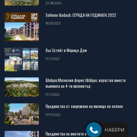
22.08.2024
SoHome &ndash; СГРАДА НА ГОДИНАТА 2022
16.03.2023
Хъс Естейт в Марица Дом
01.11.2022
&bdquo;Магнолия форест&ldquo; израства вместо
къмпинга на 4-ти километър
01.11.2022
Предимства от закупуване на жилище на зелено
07.10.2022
НАБЕРИ
Предимства на имотите в затворен комплекс