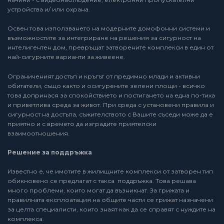
устройства и/ или охрана.
Освен това използването на модерните домофонни системи и
възможностите за интегриране на решения за сигурност на
интелигентен дом, превръщат затворените комплекси в един от
най-сигурните варианти за живеене.
Ограниченият достъп и кръгът от предимно млади и активни
обитатели, също както и осигурените зелени площи - всичко
това допринася за спокойствието и постигането на една по-тиха
и приветлива среда за живот. При среда с установени правила и
сигурност на достъпа, съжителството с Вашите съседи може да е
приятно и с времето да изградите приятелски
взаимоотношения.
Решение за поддръжка
Известно е, че имотите в жилищните комплекси от затворен тип
обикновено се предлагат с такса поддръжка. Това решава
много проблеми, които могат да възникнат. За грижата и
правилната експлоатация на общите части се грижат назначени
за целта специалисти, които знаят как да се справят с нуждите на
комплекса.