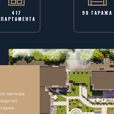
417
90 ГАРАЖA
АПАРТАМЕНТА
 се намира
квартал
гария .