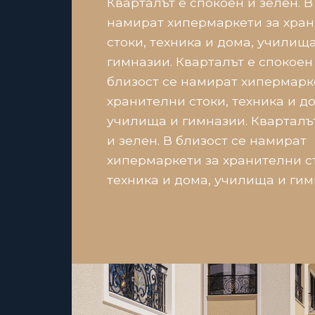
Кварталът е спокоен и зелен. В
намират хипермаркети за хра
стоки, техника и дома, училища
гимназии. Кварталът е спокоен 
близост се намират хипермарк
хранителни стоки, техника и до
училища и гимназии. Кварталъ
и зелен. В близост се намират
хипермаркети за хранителни с
техника и дома, училища и гим