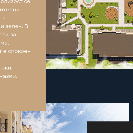
 близост се
нителни
 и
и зелен. В
ети за
ма,
т е спокоен
токи,
назии.