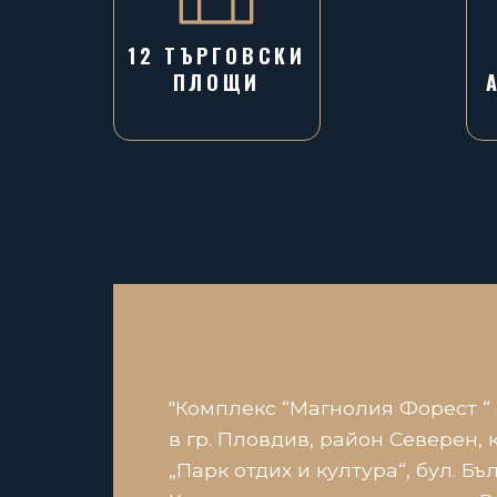
12 ТЪРГОВСКИ
ПЛОЩИ
"Комплекс “Магнолия Форест “
в гр. Пловдив, район Северен, 
„Парк отдих и култура“, бул. Бъл