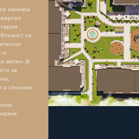
 се намира
квартал
гария .
 близост се
нителни
 и
и зелен. В
ети за
ма,
т е спокоен
токи,
назии.