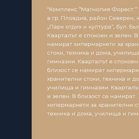
"Комплекс “Магнолия Форест “
в гр. Пловдив, район Северен, 
„Парк отдих и култура“, бул. Бъл
Кварталът е спокоен и зелен. В
намират хипермаркети за хра
стоки, техника и дома, училища
гимназии. Кварталът е спокоен 
близост се намират хипермарк
хранителни стоки, техника и до
училища и гимназии. Кварталъ
и зелен. В близост се намират
хипермаркети за хранителни с
техника и дома, училища и гим