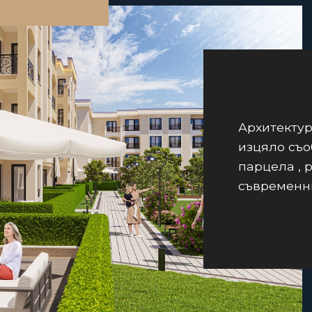
Архитектур
изцяло съо
парцела , 
съвременни