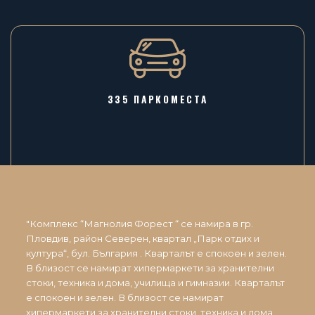
335 ПАРКОМЕСТА
"Комплекс “Магнолия Форест “ се намира в гр.
Пловдив, район Северен, квартал „Парк отдих и
култура“, бул. България . Кварталът е спокоен и зелен.
В близост се намират хипермаркети за хранителни
стоки, техника и дома, училища и гимназии. Кварталът
е спокоен и зелен. В близост се намират
хипермаркети за хранителни стоки, техника и дома,