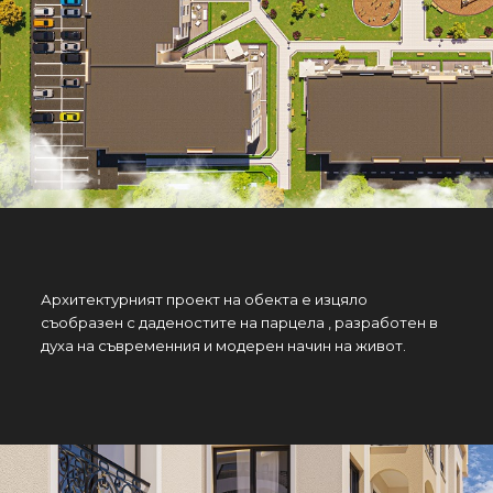
Архитектурният проект на обекта е изцяло
съобразен с даденостите на парцела , разработен в
духа на съвременния и модерен начин на живот.