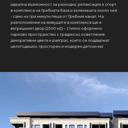
идеална възможност за разходка, релаксация и спорт
в комплекса на Гребната база и зеленината около нея
- само на три минути пеша от Гребния канал. На
разположение на живущите в комплекса ще e
вътрешният двор (2500 м2) – стилно оформено
парково пространство с градинско осветление,
декоративни цветя и райграс, които се поддържат
целогодишно, просторен и модерен детски кът.