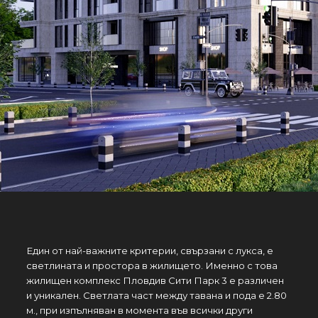
Един от най-важните критерии, свързани с лукса, е
светлината и простора в жилището. Именно с това
жилищен комплекс Пловдив Сити Парк 3 е различен
и уникален. Светлата част между тавана и пода е 2.80
м., при изпълняван в момента във всички други