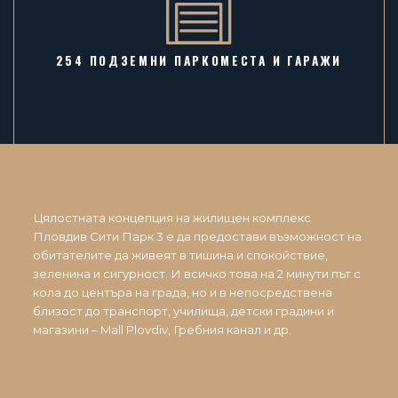
254 ПОДЗЕМНИ ПАРКОМЕСТА И ГАРАЖИ
Цялостната концепция на жилищен комплекс
Пловдив Сити Парк 3 е да предостави възможност на
обитателите да живеят в тишина и спокойствие,
зеленина и сигурност. И всичко това на 2 минути път с
кола до центъра на града, но и в непосредствена
близост до транспорт, училища, детски градини и
магазини – Mall Plovdiv, Гребния канал и др.