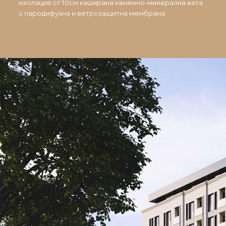
изолация от 10см каширана каменно-минерална вата
с пародифузна и ветрозащитна мембрана.