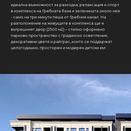
идеална възможност за разходка, релаксация и спорт
в комплекса на Гребната база и зеленината около нея
- само на три минути пеша от Гребния канал. На
разположение на живущите в комплекса ще e
вътрешният двор (2500 м2) – стилно оформено
парково пространство с градинско осветление,
декоративни цветя и райграс, които се поддържат
целогодишно, просторен и модерен детски кът.