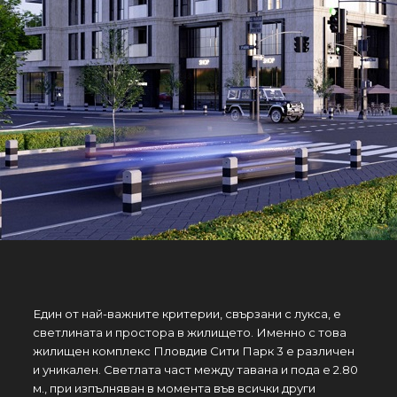
Един от най-важните критерии, свързани с лукса, е
светлината и простора в жилището. Именно с това
жилищен комплекс Пловдив Сити Парк 3 е различен
и уникален. Светлата част между тавана и пода е 2.80
м., при изпълняван в момента във всички други