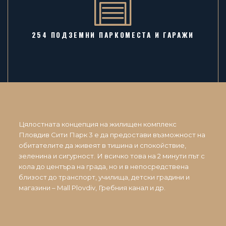
254 ПОДЗЕМНИ ПАРКОМЕСТА И ГАРАЖИ
Цялостната концепция на жилищен комплекс
Пловдив Сити Парк 3 е да предостави възможност на
обитателите да живеят в тишина и спокойствие,
зеленина и сигурност. И всичко това на 2 минути път с
кола до центъра на града, но и в непосредствена
близост до транспорт, училища, детски градини и
магазини – Mall Plovdiv, Гребния канал и др.