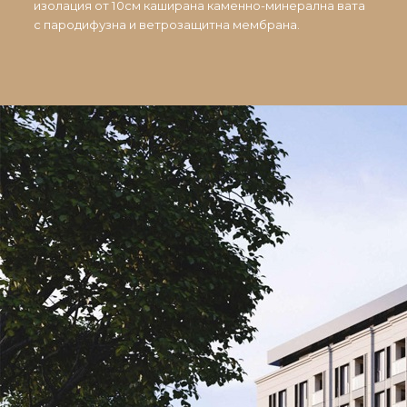
изолация от 10см каширана каменно-минерална вата
с пародифузна и ветрозащитна мембрана.