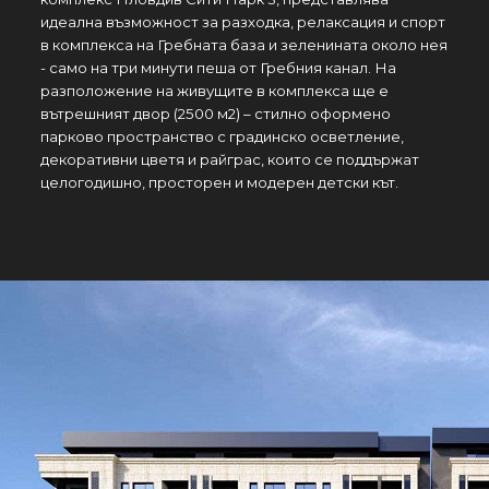
идеална възможност за разходка, релаксация и спорт
в комплекса на Гребната база и зеленината около нея
- само на три минути пеша от Гребния канал. На
разположение на живущите в комплекса ще e
вътрешният двор (2500 м2) – стилно оформено
парково пространство с градинско осветление,
декоративни цветя и райграс, които се поддържат
целогодишно, просторен и модерен детски кът.