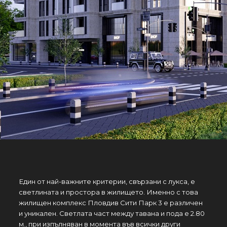
Един от най-важните критерии, свързани с лукса, е
светлината и простора в жилището. Именно с това
жилищен комплекс Пловдив Сити Парк 3 е различен
и уникален. Светлата част между тавана и пода е 2.80
м., при изпълняван в момента във всички други