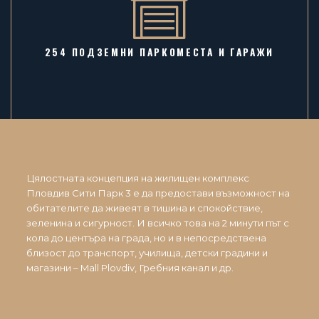
254 ПОДЗЕМНИ ПАРКОМЕСТА И ГАРАЖИ
Цялостната концепция на жилищен комплекс
Пловдив Сити Парк 3 е да предостави възможност на
обитателите да живеят в тишина и спокойствие,
зеленина и сигурност. И всичко това на 2 минути път с
кола до центъра на града, но и в непосредствена
близост до транспорт, училища, детски градини и
магазини – Mall Plovdiv, Гребния канал и др.