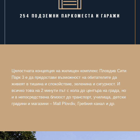
254 ПОДЗЕМНИ ПАРКОМЕСТА И ГАРАЖИ
Цялостната концепция на жилищен комплекс Пловдив Сити
Парк 3 е да предостави възможност на обитателите да
живеят в тишина и спокойствие, зеленина и сигурност. И
всичко това на 2 минути път с кола до центъра на града, но
и в непосредствена близост до транспорт, училища, детски
градини и магазини – Mall Plovdiv, Гребния канал и др.