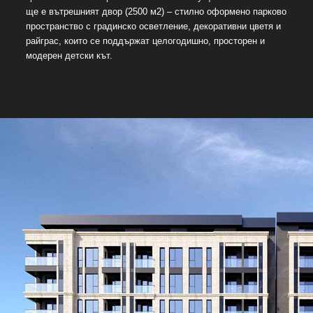
ще e вътрешният двор (2500 м2) – стилно оформено парково
пространство с градинско осветление, декоративни цветя и
райграс, които се поддържат целогодишно, просторен и
модерен детски кът.