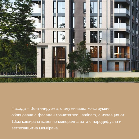
Фасада – Вентилируема, с алуминиева конструкция,
облицована с фасаден гранитогрес Laminam, с изолация от
10см каширана каменно-минерална вата с пародифузна и
ветрозащитна мембрана.