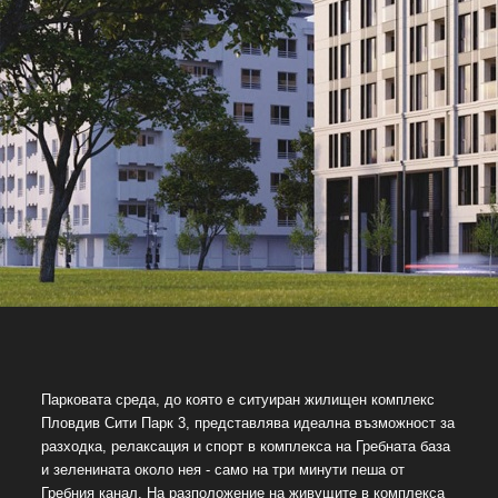
Парковата среда, до която е ситуиран жилищен комплекс
Пловдив Сити Парк 3, представлява идеална възможност за
разходка, релаксация и спорт в комплекса на Гребната база
и зеленината около нея - само на три минути пеша от
Гребния канал. На разположение на живущите в комплекса