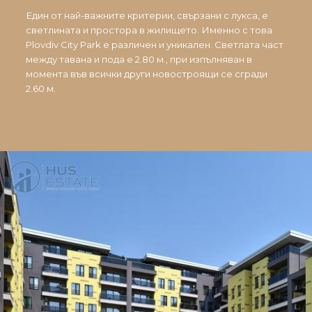
Един от най-важните критерии, свързани с лукса, е
светлината и простора в жилището. Именно с това
Plovdiv City Park е различен и уникален. Светлата част
между тавана и пода е 2.80 м., при изпълняван в
момента във всички други новостроящи се сгради
2.60 м.