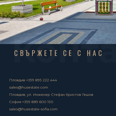
Конт
СВЪРЖЕТЕ СЕ С НАС
Пловдив +359 895 222 444
sales@husestate.com
Пловдив, ул. Инженер Стефан Христов Гешов
София +359 889 600 150
sales@husestate-sofia.com