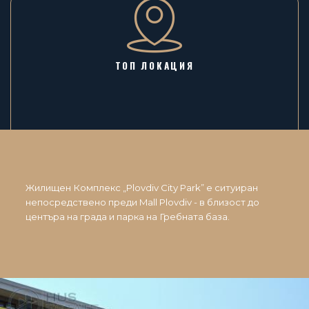
ТОП ЛОКАЦИЯ
Жилищен Комплекс „Plovdiv City Park” е ситуиран
непосредствено преди Mall Plovdiv - в близост до
центъра на града и парка на Гребната база.