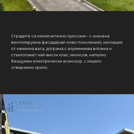
Сградите са изключително луксозни - с окачена
вентилируема фасада(най-ново поколение), изолация
от каменна вата, дограма с алуминиева вложка и
стъклопакет най-висок клас, иноксов, напълно
безшумен електрически асансьор, с изцяло
отваряемо крило.