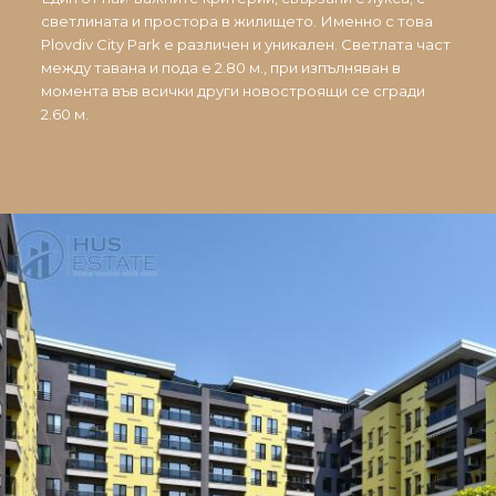
светлината и простора в жилището. Именно с това
Plovdiv City Park е различен и уникален. Светлата част
между тавана и пода е 2.80 м., при изпълняван в
момента във всички други новостроящи се сгради
2.60 м.