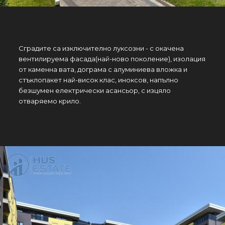
Сградите са изключително луксозни - с окачена
вентилируема фасада(най-ново поколение), изолация
от каменна вата, дограма с алуминиева вложка и
стъклопакет най-висок клас, иноксов, напълно
безшумен електрически асансьор, с изцяло
отваряемо крило.