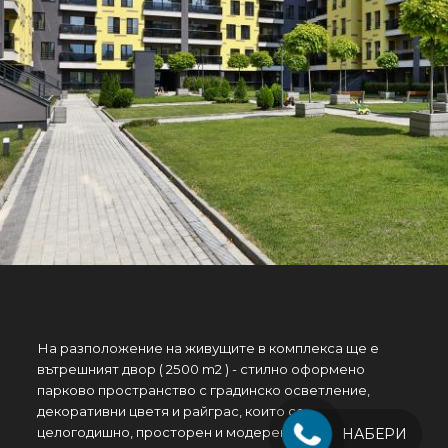
На разположение на живущите в комплекса ще e
вътрешният двор ( 2500 m2 ) - стилно оформено
парково пространство с градинско осветление,
декоративни цветя и райграс, които се поддържат
целогодишно, просторен и модерен детски кът.
НАБЕРИ