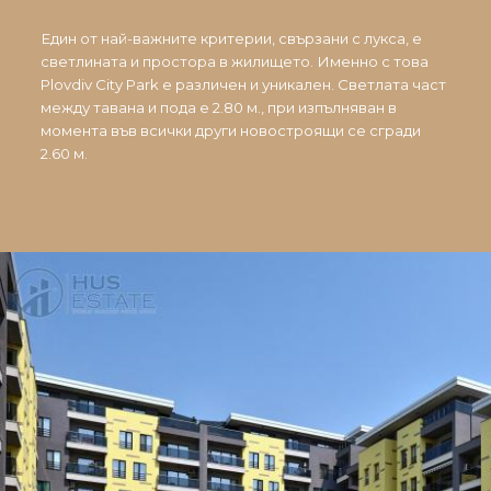
Един от най-важните критерии, свързани с лукса, е
светлината и простора в жилището. Именно с това
Plovdiv City Park е различен и уникален. Светлата част
между тавана и пода е 2.80 м., при изпълняван в
момента във всички други новостроящи се сгради
2.60 м.