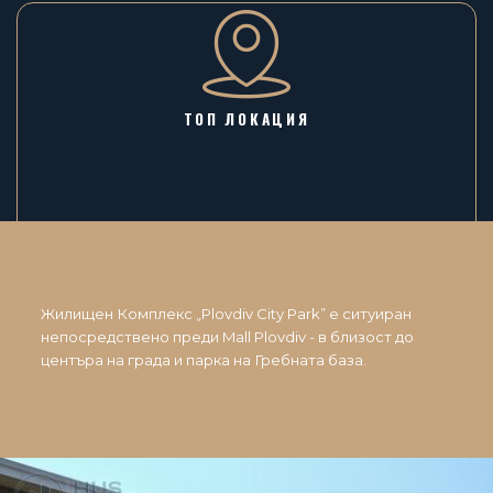
ТОП ЛОКАЦИЯ
Жилищен Комплекс „Plovdiv City Park” е ситуиран
непосредствено преди Mall Plovdiv - в близост до
центъра на града и парка на Гребната база.