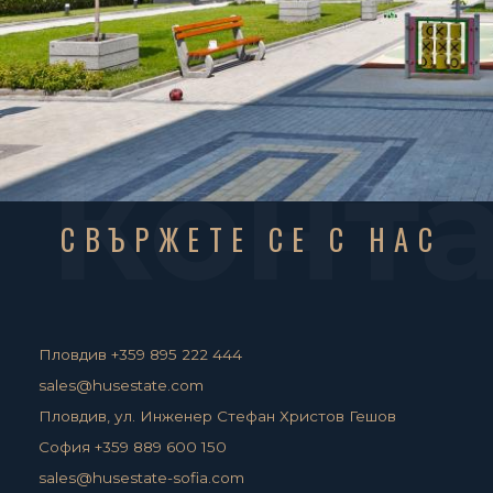
Конт
СВЪРЖЕТЕ СЕ С НАС
Пловдив +359 895 222 444
sales@husestate.com
Пловдив, ул. Инженер Стефан Христов Гешов
София +359 889 600 150
sales@husestate-sofia.com