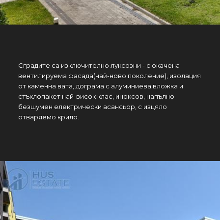
Сградите са изключително луксозни - с окачена
вентилируема фасада(най-ново поколение), изолация
от каменна вата, дограма с алуминиева вложка и
стъклопакет най-висок клас, иноксов, напълно
безшумен електрически асансьор, с изцяло
отваряемо крило.