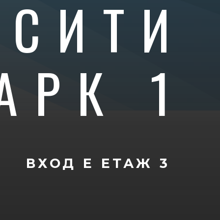
 СИТИ
АРК 1
ВХОД Е
ЕТАЖ 3