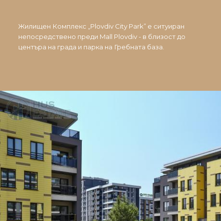
Жилищен Комплекс „Plovdiv City Park” е ситуиран
непосредствено преди Mall Plovdiv - в близост до
центъра на града и парка на Гребната база.