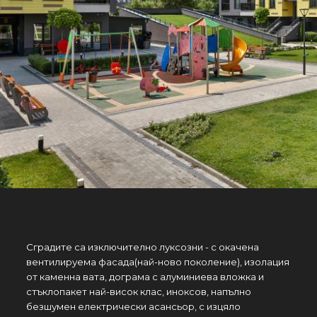
Сградите са изключително луксозни - с окачена
вентилируема фасада(най-ново поколение), изолация
от каменна вата, дограма с алуминиева вложка и
стъклопакет най-висок клас, иноксов, напълно
безшумен електрически асансьор, с изцяло