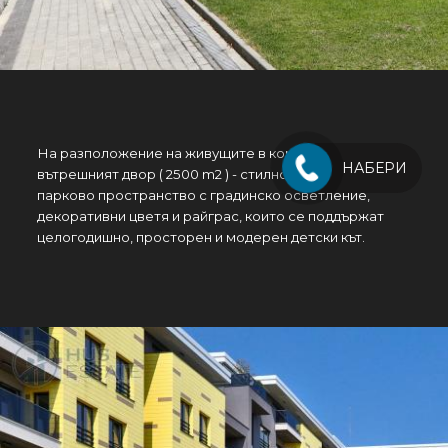
На разположение на живущите в комплекса ще e
НАБЕРИ
вътрешният двор ( 2500 m2 ) - стилно оформено
парково пространство с градинско осветление,
декоративни цветя и райграс, които се поддържат
целогодишно, просторен и модерен детски кът.