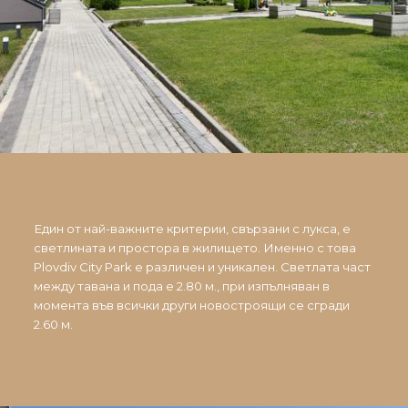
Един от най-важните критерии, свързани с лукса, е
светлината и простора в жилището. Именно с това
Plovdiv City Park е различен и уникален. Светлата част
между тавана и пода е 2.80 м., при изпълняван в
момента във всички други новостроящи се сгради
2.60 м.