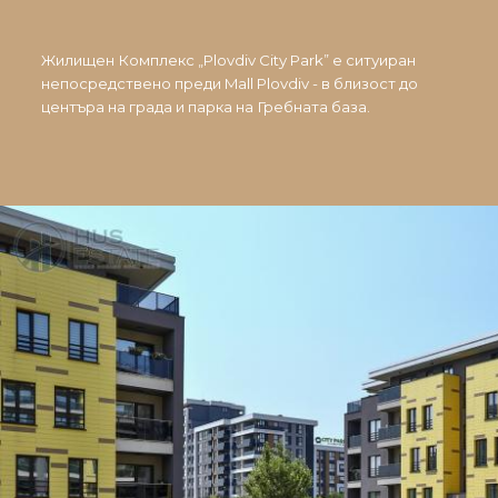
Жилищен Комплекс „Plovdiv City Park” е ситуиран
непосредствено преди Mall Plovdiv - в близост до
центъра на града и парка на Гребната база.