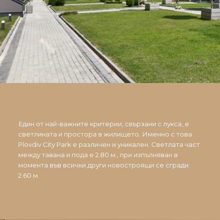
Един от най-важните критерии, свързани с лукса, е
светлината и простора в жилището. Именно с това
Plovdiv City Park е различен и уникален. Светлата част
между тавана и пода е 2.80 м., при изпълняван в
момента във всички други новостроящи се сгради
2.60 м.