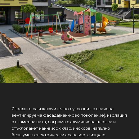
Сградите са изключително луксозни - с окачена
вентилируема фасада(най-ново поколение), изолация
от каменна вата, дограма с алуминиева вложка и
стъклопакет най-висок клас, иноксов, напълно
безшумен електрически асансьор, с изцяло