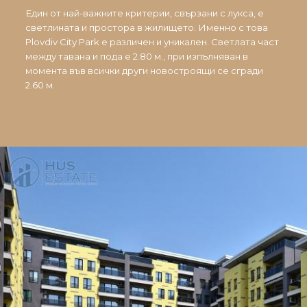
Един от най-важните критерии, свързани с лукса, е
светлината и простора в жилището. Именно с това
Plovdiv City Park е различен и уникален. Светлата част
между тавана и пода е 2.80 м., при изпълняван в
момента във всички други новостроящи се сгради
2.60 м.