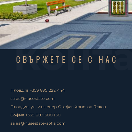
Конт
СВЪРЖЕТЕ СЕ С НАС
Пловдив +359 895 222 444
sales@husestate.com
Пловдив, ул. Инженер Стефан Христов Гешов
София +359 889 600 150
sales@husestate-sofia.com