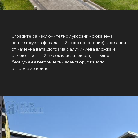
Сградите са изключително луксозни - с окачена
вентилируема фасада(най-ново поколение), изолация
от каменна вата, дограма с алуминиева вложка и
стъклопакет най-висок клас, иноксов, напълно
безшумен електрически асансьор, с изцяло
отваряемо крило.