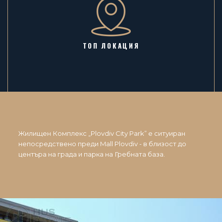
ТОП ЛОКАЦИЯ
Жилищен Комплекс „Plovdiv City Park” е ситуиран
непосредствено преди Mall Plovdiv - в близост до
центъра на града и парка на Гребната база.