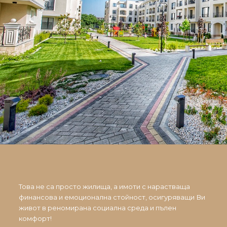
Това не са просто жилища, а имоти с нарастваща
финансова и емоционална стойност, осигуряващи Ви
живот в реномирана социална среда и пълен
комфорт!