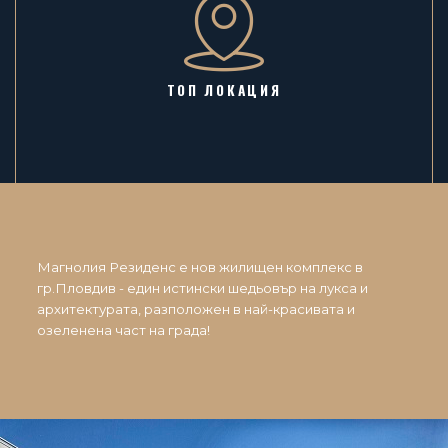
ТОП ЛОКАЦИЯ
Магнолия Резиденс е нов жилищен комплекс в
гр.Пловдив - един истински шедьовър на лукса и
архитектурата, разположен в най-красивата и
озеленена част на града!