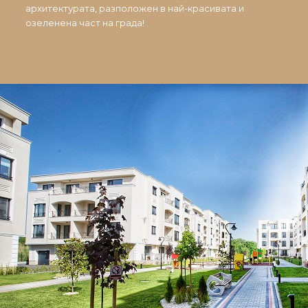
архитектурата, разположен в най-красивата и
озеленена част на града!