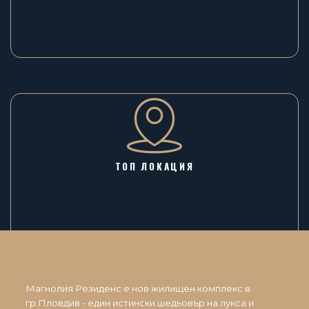
ТОП ЛОКАЦИЯ
Магнолия Резиденс е нов жилищен комплекс в
гр.Пловдив - един истински шедьовър на лукса и