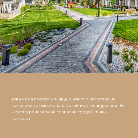
Това не са просто жилища, а имоти с нарастваща
финансова и емоционална стойност, осигуряващи Ви
живот в реномирана социална среда и пълен
комфорт!