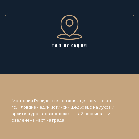
ТОП ЛОКАЦИЯ
Магнолия Резиденс е нов жилищен комплекс в
гр.Пловдив - един истински шедьовър на лукса и
архитектурата, разположен в най-красивата и
озеленена част на града!