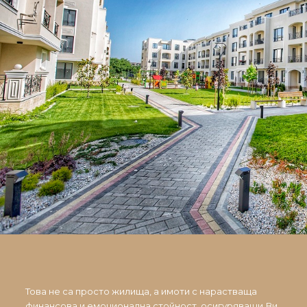
Това не са просто жилища, а имоти с нарастваща
финансова и емоционална стойност, осигуряващи Ви