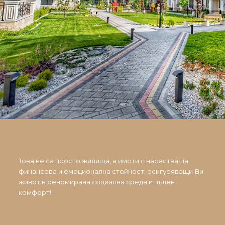
Това не са просто жилища, а имоти с нарастваща
финансова и емоционална стойност, осигуряващи Ви
живот в реномирана социална среда и пълен
комфорт!