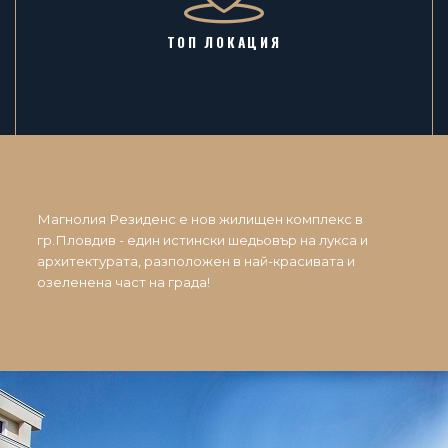
ТОП ЛОКАЦИЯ
Магнолия Резиденс е нов жилищен комплекс в
гр.Пловдив - един истински шедьовър на лукса и
архитектурата, разположен в най-красивата и
озеленена част на града!