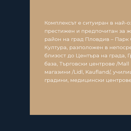
Комплексът е ситуиран в най-о
престижен и предпочитан за 
район на град Пловдив – Парк 
Култура, разположен в непоср
близост до Центъра на града, 
база, Търговски центрове /Mall 
магазини /Lidl, Kaufland/, учил
градини, медицински центрове