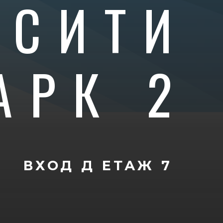
 СИТИ
АРК 2
ВХОД Д
ЕТАЖ 7