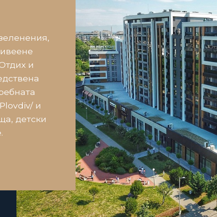
зеленения,
живеене
Отдих и
едствена
Гребната
Plovdiv/ и
ища, детски
.