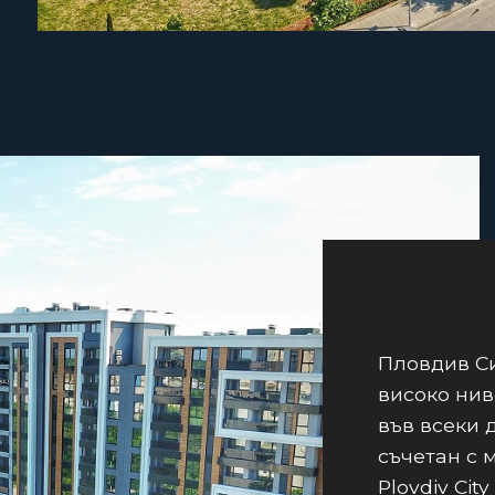
Пловдив Си
високо нив
във всеки 
съчетан с 
Plovdiv City