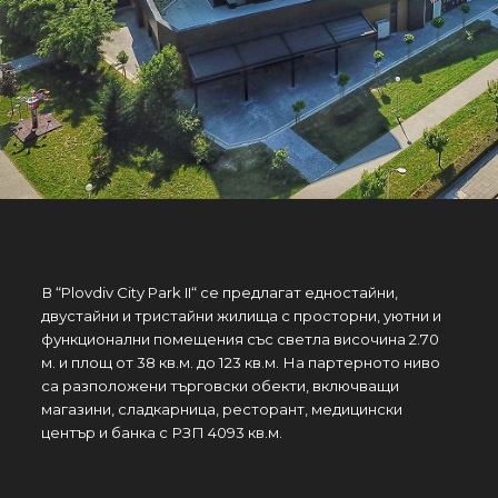
В “Plovdiv City Park II“ се предлагат едностайни,
двустайни и тристайни жилища с просторни, уютни и
функционални помещения със светла височина 2.70
м. и площ от 38 кв.м. до 123 кв.м. На партерното ниво
са разположени търговски обекти, включващи
магазини, сладкарница, ресторант, медицински
център и банка с РЗП 4093 кв.м.