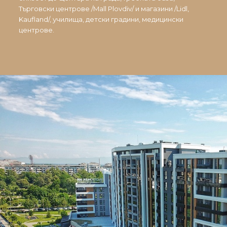
Търговски центрове /Mall Plovdiv/ и магазини /Lidl,
Kaufland/, училища, детски градини, медицински
центрове.