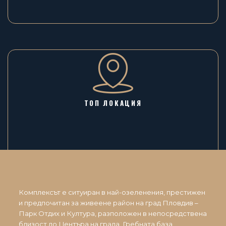
ТОП ЛОКАЦИЯ
Комплексът е ситуиран в най-озеленения, престижен
и предпочитан за живеене район на град Пловдив –
Парк Отдих и Култура, разположен в непосредствена
близост до Центъра на града, Гребната база,