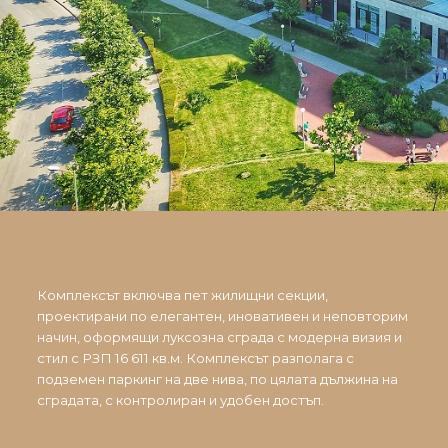
Комплексът включва пет жилищни секции,
проектирани по елегантен, иновативен и неповторим
начин, оформящи луксозна сграда с модерна визия и
стил с РЗП 16 611 кв.м. Комплексът разполага с
подземен паркинг на две нива, по цялата дължина на
сградата, с контролиран и удобен достъп.