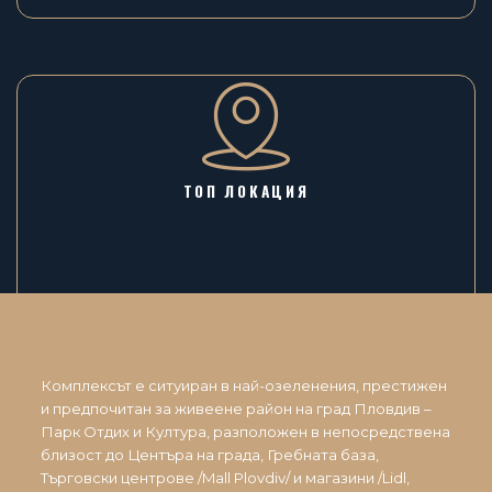
ТОП ЛОКАЦИЯ
Комплексът е ситуиран в най-озеленения, престижен
и предпочитан за живеене район на град Пловдив –
Парк Отдих и Култура, разположен в непосредствена
близост до Центъра на града, Гребната база,
Търговски центрове /Mall Plovdiv/ и магазини /Lidl,