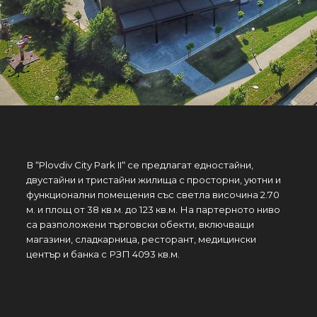
В “Plovdiv City Park II“ се предлагат едностайни,
двустайни и тристайни жилища с просторни, уютни и
функционални помещения със светла височина 2.70
м. и площ от 38 кв.м. до 123 кв.м. На партерното ниво
са разположени търговски обекти, включващи
магазини, сладкарница, ресторант, медицински
център и банка с РЗП 4093 кв.м.