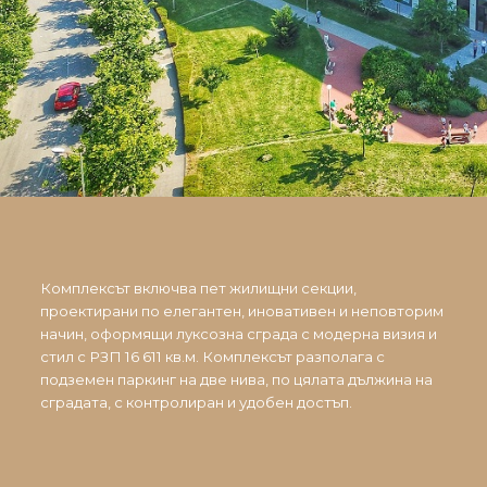
Комплексът включва пет жилищни секции,
проектирани по елегантен, иновативен и неповторим
начин, оформящи луксозна сграда с модерна визия и
стил с РЗП 16 611 кв.м. Комплексът разполага с
подземен паркинг на две нива, по цялата дължина на
сградата, с контролиран и удобен достъп.