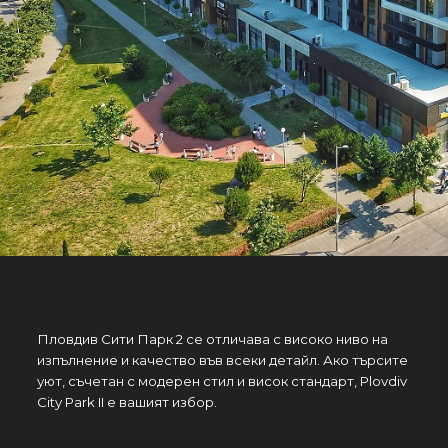
Пловдив Сити Парк 2 се отличава с високо ниво на
изпълнение и качество във всеки детайл. Ако търсите
уют, съчетан с модерен стил и висок стандарт, Plovdiv
City Park II е вашият избор.