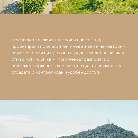
Комплексът включва пет жилищни секции,
проектирани по елегантен, иновативен и неповторим
начин, оформящи луксозна сграда с модерна визия и
стил с РЗП 16 611 кв.м. Комплексът разполага с
подземен паркинг на две нива, по цялата дължина на
сградата, с контролиран и удобен достъп.