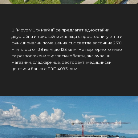
В “Plovdiv City Park II“ се предлагат едностайни,
двустайни и тристайни жилища с просторни, уютни и
функционални помещения със светла височина 2.70
м. и площ от 38 кв.м. до 123 кв.м. На партерното ниво
са разположени търговски обекти, включващи
магазини, сладкарница, ресторант, медицински
център и банка с РЗП 4093 кв.м.