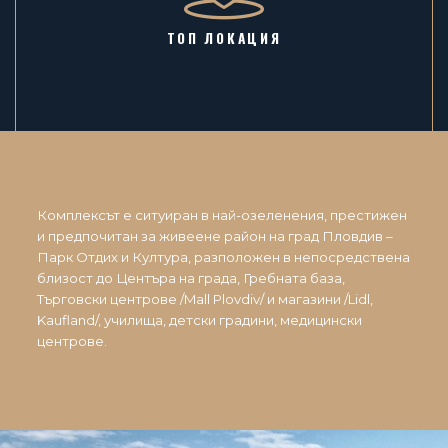
ТОП ЛОКАЦИЯ
Комплексът е ситуиран в най-озеленения, престижен
и предпочитан за живеене район на град Пловдив –
Парк Отдих и Култура, разположен в непосредствена
близост до Центъра на града, Гребната база,
Търговски центрове /Mall Plovdiv/ и магазини /Lidl,
Kaufland/, училища, детски градини, медицински
центрове.