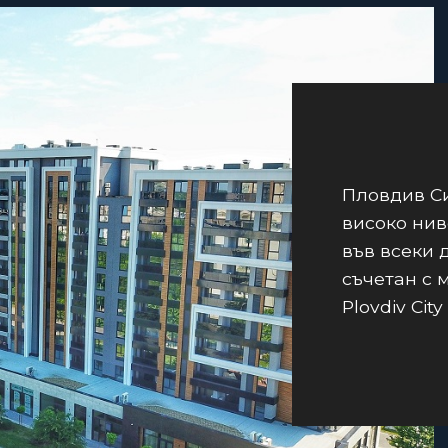
Пловдив Си
високо нив
във всеки 
съчетан с 
Plovdiv City