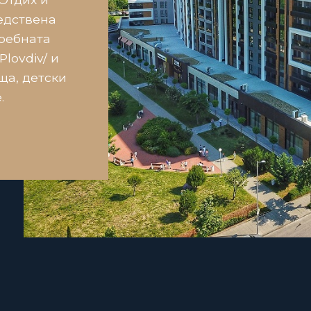
едствена
Гребната
Plovdiv/ и
ища, детски
.