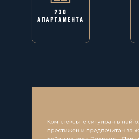
230
АПАРТАМЕНТА
Комплексът е ситуиран в най-о
престижен и предпочитан за 
район на град Пловдив – Парк 