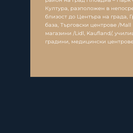
Култура, разположен в непоср
близост до Центъра на града, 
база, Търговски центрове /Mall 
магазини /Lidl, Kaufland/, учил
градини, медицински центрове