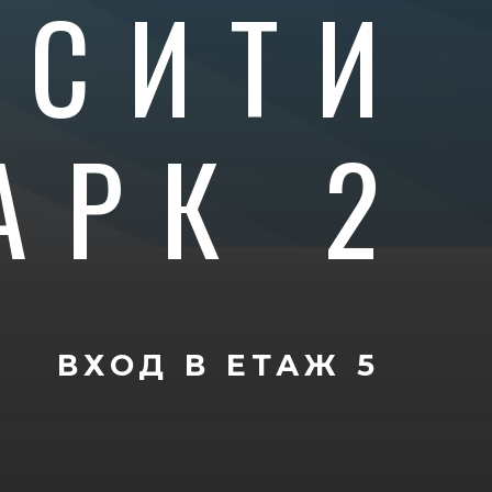
 СИТИ
АРК 2
ВХОД В
ЕТАЖ 5