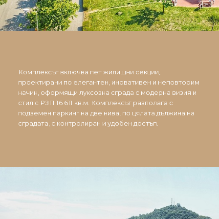
Комплексът включва пет жилищни секции,
проектирани по елегантен, иновативен и неповторим
начин, оформящи луксозна сграда с модерна визия и
стил с РЗП 16 611 кв.м. Комплексът разполага с
подземен паркинг на две нива, по цялата дължина на
сградата, с контролиран и удобен достъп.