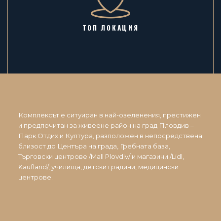
ТОП ЛОКАЦИЯ
Комплексът е ситуиран в най-озеленения, престижен
и предпочитан за живеене район на град Пловдив –
Парк Отдих и Култура, разположен в непосредствена
близост до Центъра на града, Гребната база,
Търговски центрове /Mall Plovdiv/ и магазини /Lidl,
Kaufland/, училища, детски градини, медицински
центрове.