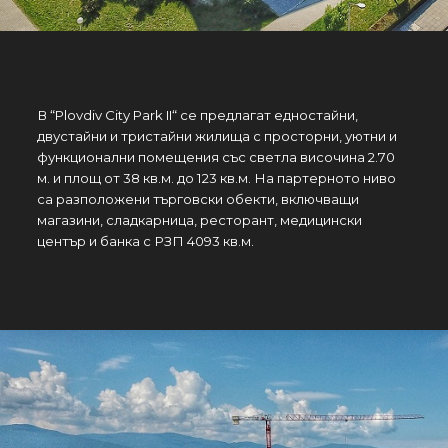
В “Plovdiv City Park II“ се предлагат едностайни,
двустайни и тристайни жилища с просторни, уютни и
функционални помещения със светла височина 2.70
м. и площ от 38 кв.м. до 123 кв.м. На партерното ниво
са разположени търговски обекти, включващи
магазини, сладкарница, ресторант, медицински
център и банка с РЗП 4093 кв.м.