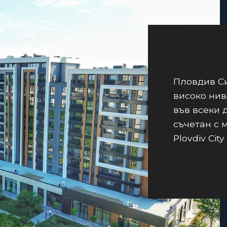
Пловдив Си
високо нив
във всеки 
съчетан с 
Plovdiv City