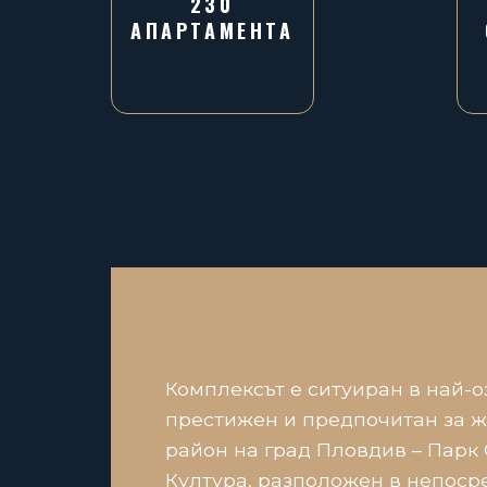
230
АПАРТАМЕНТА
Комплексът е ситуиран в най-о
престижен и предпочитан за 
район на град Пловдив – Парк 
Култура, разположен в непоср