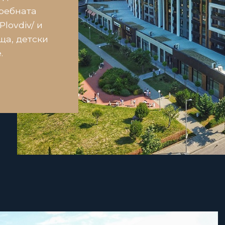
Гребната
Plovdiv/ и
ища, детски
.