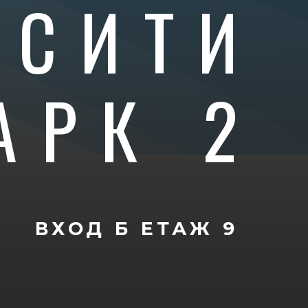
 СИТИ
АРК 2
ВХОД Б
ЕТАЖ 9