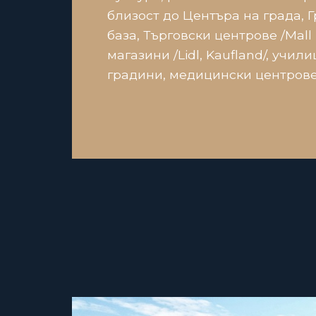
близост до Центъра на града, 
база, Търговски центрове /Mall 
магазини /Lidl, Kaufland/, учил
градини, медицински центрове