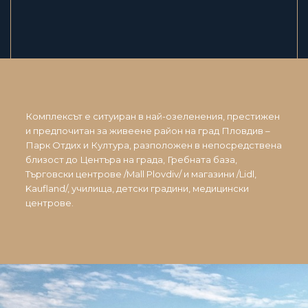
Комплексът е ситуиран в най-озеленения, престижен
и предпочитан за живеене район на град Пловдив –
Парк Отдих и Култура, разположен в непосредствена
близост до Центъра на града, Гребната база,
Търговски центрове /Mall Plovdiv/ и магазини /Lidl,
Kaufland/, училища, детски градини, медицински
центрове.