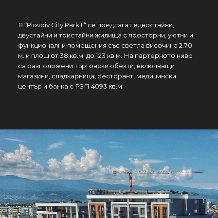
В “Plovdiv City Park II“ се предлагат едностайни,
двустайни и тристайни жилища с просторни, уютни и
функционални помещения със светла височина 2.70
м. и площ от 38 кв.м. до 123 кв.м. На партерното ниво
са разположени търговски обекти, включващи
магазини, сладкарница, ресторант, медицински
център и банка с РЗП 4093 кв.м.