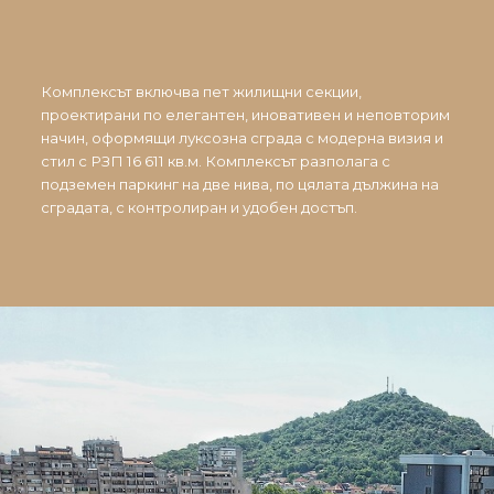
Комплексът включва пет жилищни секции,
проектирани по елегантен, иновативен и неповторим
начин, оформящи луксозна сграда с модерна визия и
стил с РЗП 16 611 кв.м. Комплексът разполага с
подземен паркинг на две нива, по цялата дължина на
сградата, с контролиран и удобен достъп.