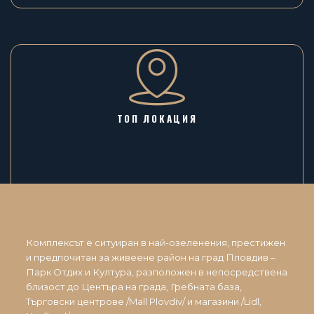
ТОП ЛОКАЦИЯ
Комплексът е ситуиран в най-озеленения, престижен
и предпочитан за живеене район на град Пловдив –
Парк Отдих и Култура, разположен в непосредствена
близост до Центъра на града, Гребната база,
Търговски центрове /Mall Plovdiv/ и магазини /Lidl,