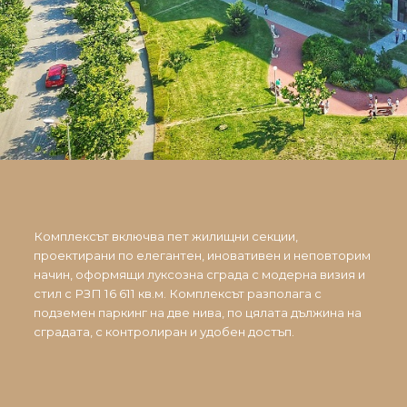
Комплексът включва пет жилищни секции,
проектирани по елегантен, иновативен и неповторим
начин, оформящи луксозна сграда с модерна визия и
стил с РЗП 16 611 кв.м. Комплексът разполага с
подземен паркинг на две нива, по цялата дължина на
сградата, с контролиран и удобен достъп.