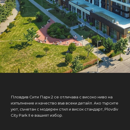
Пловдив Сити Парк 2 се отличава с високо ниво на
изпълнение и качество във всеки детайл. Ако търсите
уют, съчетан с модерен стил и висок стандарт, Plovdiv
City Park II е вашият избор.