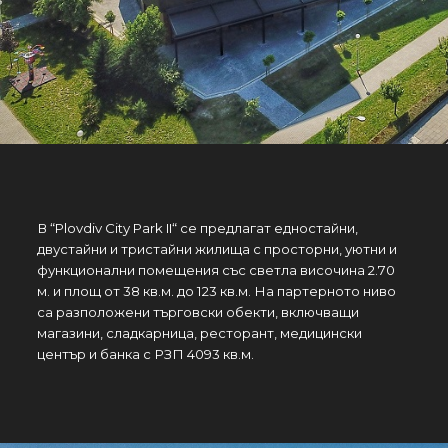
В “Plovdiv City Park II“ се предлагат едностайни,
двустайни и тристайни жилища с просторни, уютни и
функционални помещения със светла височина 2.70
м. и площ от 38 кв.м. до 123 кв.м. На партерното ниво
са разположени търговски обекти, включващи
магазини, сладкарница, ресторант, медицински
център и банка с РЗП 4093 кв.м.