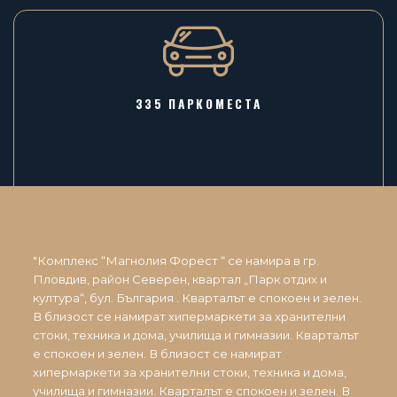
335 ПАРКОМЕСТА
"Комплекс “Магнолия Форест “ се намира в гр.
Пловдив, район Северен, квартал „Парк отдих и
култура“, бул. България . Кварталът е спокоен и зелен.
В близост се намират хипермаркети за хранителни
стоки, техника и дома, училища и гимназии. Кварталът
е спокоен и зелен. В близост се намират
хипермаркети за хранителни стоки, техника и дома,
училища и гимназии. Кварталът е спокоен и зелен. В