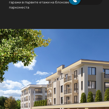
гаражи в първите етажи на блоковете и надземни
паркоместа