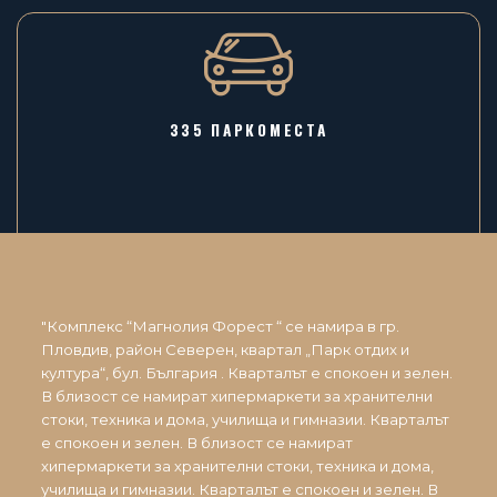
335 ПАРКОМЕСТА
"Комплекс “Магнолия Форест “ се намира в гр.
Пловдив, район Северен, квартал „Парк отдих и
култура“, бул. България . Кварталът е спокоен и зелен.
В близост се намират хипермаркети за хранителни
стоки, техника и дома, училища и гимназии. Кварталът
е спокоен и зелен. В близост се намират
хипермаркети за хранителни стоки, техника и дома,
училища и гимназии. Кварталът е спокоен и зелен. В