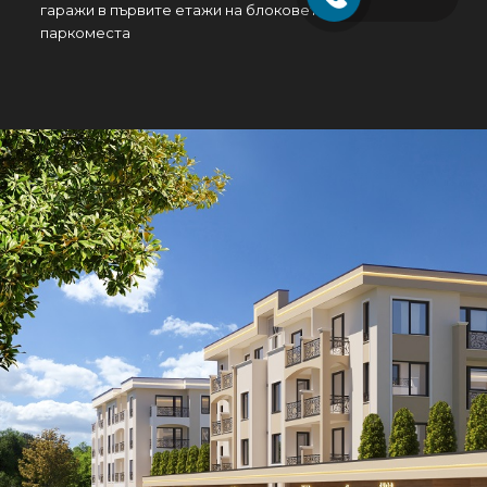
гаражи в първите етажи на блоковете и надземни
паркоместа