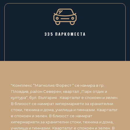
335 ПАРКОМЕСТА
"Комплекс “Магнолия Форест “ се намира в гр.
Пловдив, район Северен, квартал „Парк отдих и
култура“, бул. България . Кварталът е спокоен и зелен.
В близост се намират хипермаркети за хранителни
стоки, техника и дома, училища и гимназии. Кварталът
е спокоен и зелен. В близост се намират
хипермаркети за хранителни стоки, техника и дома,
училища и гимназии. Кварталът е спокоен и зелен. В