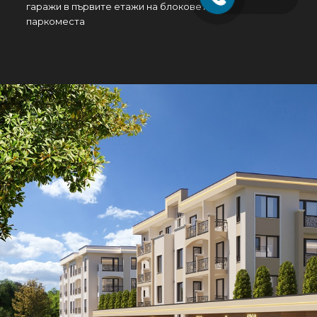
гаражи в първите етажи на блоковете и надземни
паркоместа