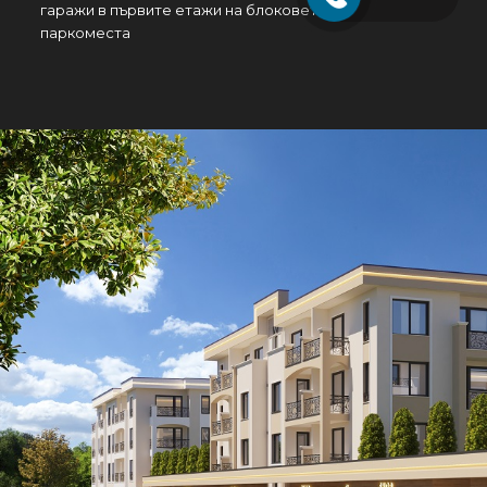
гаражи в първите етажи на блоковете и надземни
паркоместа