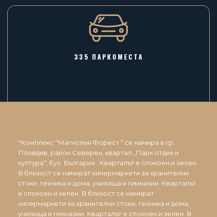
335 ПАРКОМЕСТА
"Комплекс “Магнолия Форест “ се намира в гр.
Пловдив, район Северен, квартал „Парк отдих и
култура“, бул. България . Кварталът е спокоен и зелен.
В близост се намират хипермаркети за хранителни
стоки, техника и дома, училища и гимназии. Кварталът
е спокоен и зелен. В близост се намират
хипермаркети за хранителни стоки, техника и дома,
училища и гимназии. Кварталът е спокоен и зелен. В