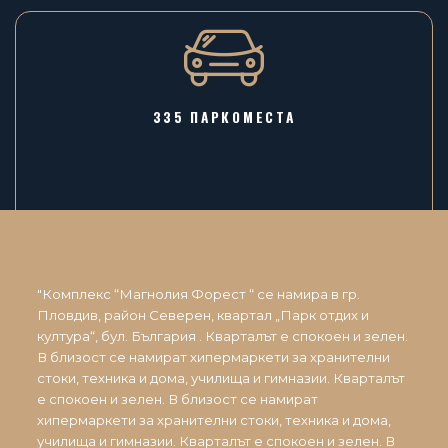
335 ПАРКОМЕСТА
"Комплекс “Магнолия Форест “ се намира в гр.
Пловдив, район Северен, квартал „Парк отдих и
култура“, бул. България . Кварталът е спокоен и зелен.
В близост се намират хипермаркети за хранителни
стоки, техника и дома, училища и гимназии. Кварталът
е спокоен и зелен. В близост се намират
хипермаркети за хранителни стоки, техника и дома,
училища и гимназии. Кварталът е спокоен и зелен. В