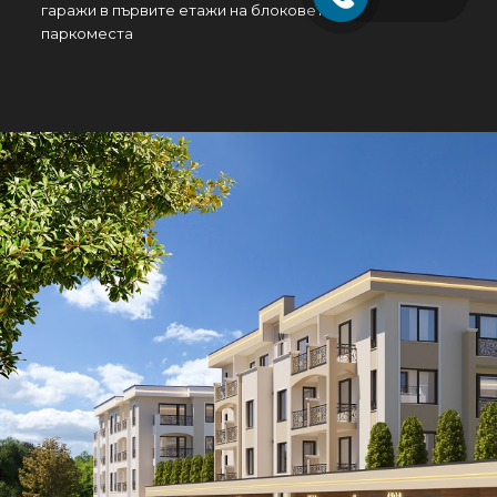
гаражи в първите етажи на блоковете и надземни
паркоместа