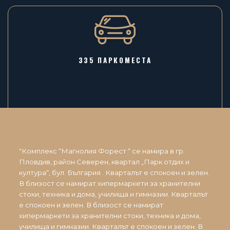
335 ПАРКОМЕСТА
"Комплекс “Магнолия Форест “ се намира в гр.
Пловдив, район Северен, квартал „Парк отдих и
култура“, бул. България . Кварталът е спокоен и зелен.
В близост се намират хипермаркети за хранителни
стоки, техника и дома, училища и гимназии. Кварталът
е спокоен и зелен. В близост се намират
хипермаркети за хранителни стоки, техника и дома,
училища и гимназии. Кварталът е спокоен и зелен. В