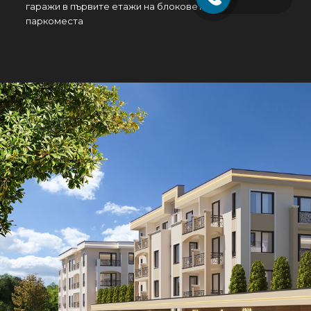
гаражи в първите етажи на блоковете и надземни
паркоместа