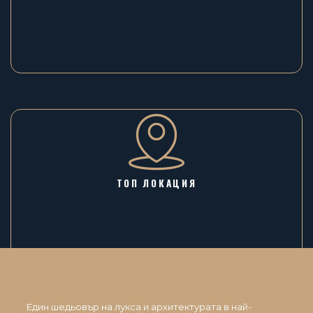
ТОП ЛОКАЦИЯ
Един шедьовър на лукса и архитектурата в най-