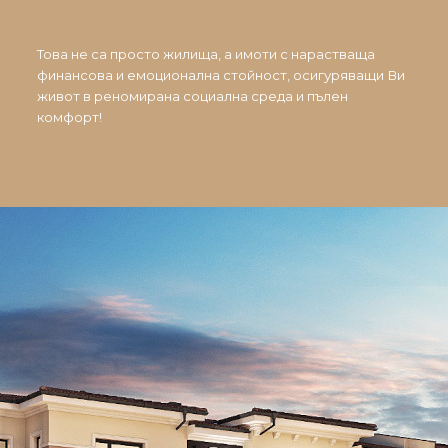
Това не са просто жилища, а имоти с нарастваща
финансова и емоционална стойност, осигуряващи Ви
живот в реномирана социална среда и пълен
комфорт!