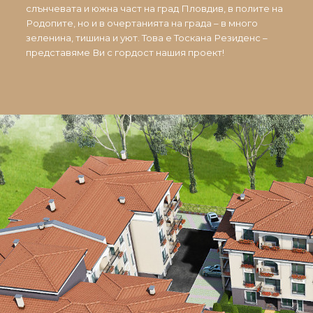
слънчевата и южна част на град Пловдив, в полите на
Родопите, но и в очертанията на града – в много
зеленина, тишина и уют. Това е Тоскана Резиденс –
представяме Ви с гордост нашия проект!