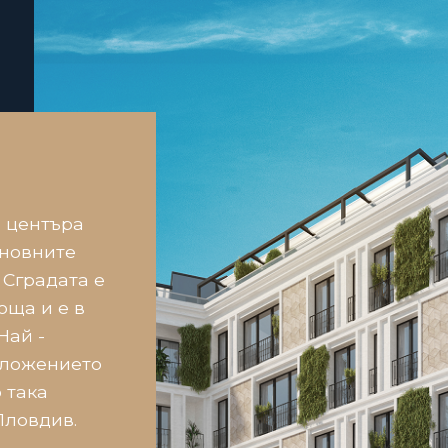
в центъра
сновните
. Сградата е
ща и е в
Най -
оложението
 така
Пловдив.