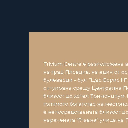
Trivium Centre е разположена 
на град Пловдив, на един от о
булеварди - бул. "Цар Борис III"
ситуирана срещу Централна По
близост до хотел Тримонциум. 
голямото богатство на местоп
е непосредствената близост до
наречената "Главна" улица на 