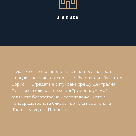
4 ОФИСА
Trivium Centre е разположена в центъра на град
Пловдив, на един от основните булеварди - бул. "Цар
Борис III". Сградата е ситуирана срещу Централна
Поща и е в близост до хотел Тримонциум. Най -
голямото богатство на местоположението е
непосредствената близост до така наречената
"Главна" улица на Пловдив.