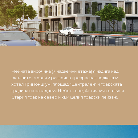
Нейната височина (7 надземни етажа) я издига над
околните сгради и разкрива прекрасна гледка към
хотел Тримонциум, площад "Централен" и градската
градина на запад, към Небет тепе, Античния театър и
Стария град на север и към целия градски пейзаж.