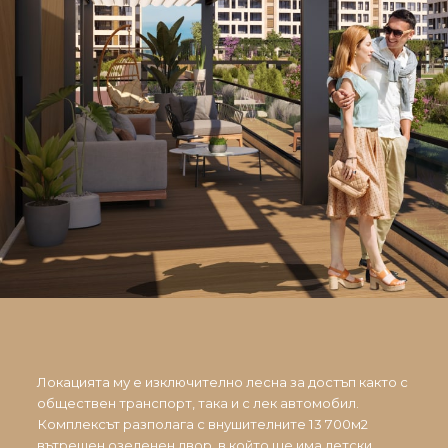
Локацията му е изключително лесна за достъп както с
обществен транспорт, така и с лек автомобил.
Комплексът разполага с внушителните 13 700м2
вътрешен озеленен двор, в който ще има детски