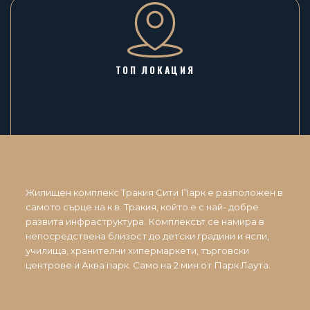
ТОП ЛОКАЦИЯ
Жилищен комплекс Тракия Сити Парк е разположен в
самото сърце на к.в. Тракия, който е с най- добре
развита инфраструктура. Комплексът се намира в
непосредствена близост до детски градини и ясли,
училища, хранителни хипермаркети, търговски
центрове и Аква парк. Само на 2 мин от Парк Лаута.