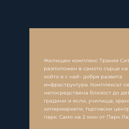
Жилищен комплекс Тракия Сит
разположен в самото сърце на к
който е с най- добре развита
инфраструктура. Комплексът с
непосредствена близост до де
градини и ясли, училища, хра
хипермаркети, търговски цент
парк. Само на 2 мин от Парк Ла