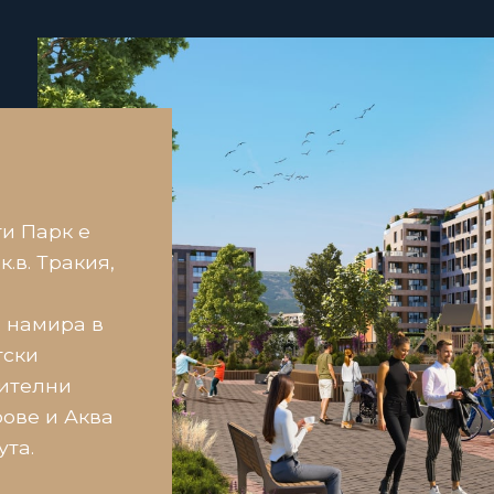
и Парк е
.в. Тракия,
е намира в
тски
нителни
рове и Аква
ута.