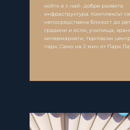
който е с най- добре развита
инфраструктура. Комплексът с
непосредствена близост до де
градини и ясли, училища, хра
хипермаркети, търговски цент
парк. Само на 2 мин от Парк Ла