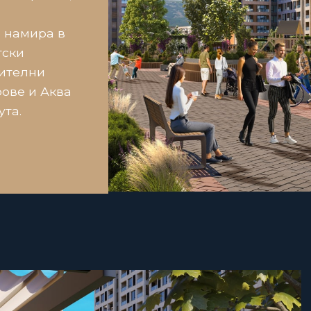
е намира в
тски
нителни
рове и Аква
ута.