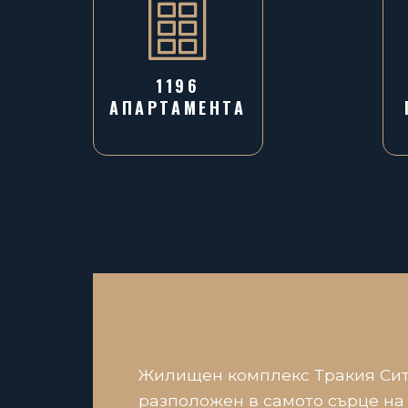
1196
AПАРТАМЕНТА
Жилищен комплекс Тракия Сит
разположен в самото сърце на к